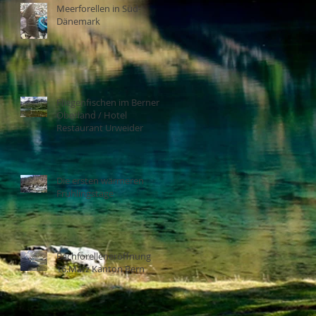
Meerforellen in Süd-
Dänemark
Fliegenfischen im Berner
Oberland / Hotel
Restaurant Urweider
Die ersten wärmeren
Frühlingstage
Bachforelleneröffnung
16.März Kanton Bern