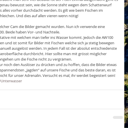
 genau bewusst sein, wie die Sonne steht wegen dem Schattenwurf 
s alles vorher durchdacht werden. Es gilt wie beim Fischen im 
leichen. Und dies auf allen vieren wenn nötig!
elcher Cam die Bilder gemacht wurden. Nun ich verwende eine 
0. Beide haben Vor- und Nachteile.
Stative mit welchen man tiefer ins Wasser kommt. Jedoch die AW100 
n und ist somit für Bilder mit Fischen welche sich ja stetig bewegen 
nuell ausgelöst werden. In jedem Fall ist der absolut entschiedenste 
oberfläche durchbricht. Hier sollte man mit grösst möglicher 
angehen um die Fische nicht zu vergrämen. 
s nur noch den Auslöser zu drücken und zu hoffen, dass die Bilder etwas 
 spannendsten „Jagden“ auf unsere Fische und das beste daran, es ist 
cht für unser Adrenalin. Versucht es mal, ihr werdet begeistert sein!
#Unterwasser