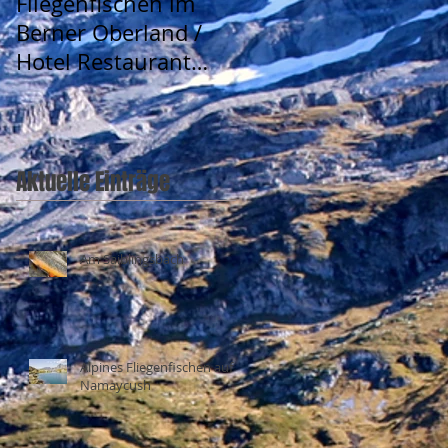
Fliegenfischen im
Berner Oberland /
Hotel Restaurant
Urweider
Aktuelle Einträge
Am Saiblingsbach
Alpines Fliegenfischen auf
Namaycush