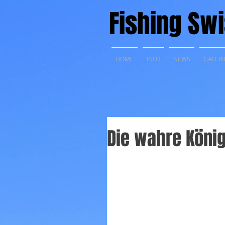
Fishing Swi
HOME
INFO
NEWS
GALERI
Die wahre König