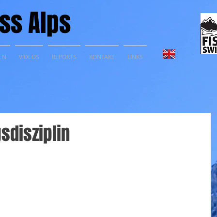
ss Alps
EN
VIDEOS
REPORTS
KONTAKT
LINKS
sdisziplin