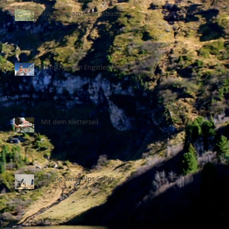
Traumtag am Gebirgsbach
Eisfischen am Engstlensee
Mit dem Kletterseil
Fishing Swiss Alps-Sedge