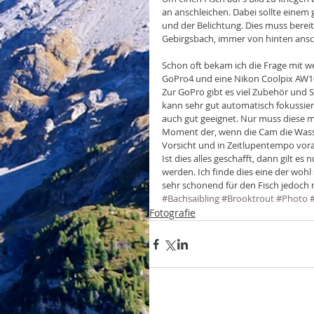
an anschleichen. Dabei sollte einem
und der Belichtung. Dies muss bereit
Gebirgsbach, immer von hinten ansch
Schon oft bekam ich die Frage mit w
GoPro4 und eine Nikon Coolpix AW10
Zur GoPro gibt es viel Zubehör und 
kann sehr gut automatisch fokussiere
auch gut geeignet. Nur muss diese ma
Moment der, wenn die Cam die Wasser
Vorsicht und in Zeitlupentempo vor
Ist dies alles geschafft, dann gilt e
werden. Ich finde dies eine der wohl
sehr schonend für den Fisch jedoch ni
#Bachsaibling
#Brooktrout
#Photo
Fotografie