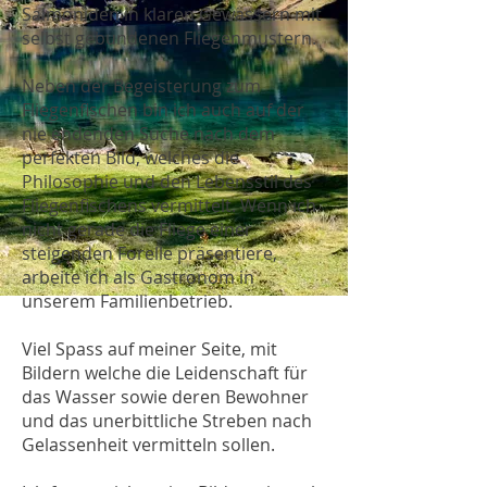
Salmoniden in klaren Gewässern mit
selbst gebundenen Fliegenmustern.
Neben der Begeisterung zum
Fliegenfischen bin ich auch auf der
nie endenden Suche nach dem
perfekten Bild, welches die
Philosophie und den Lebensstil des
Fliegenfischens vermittelt. Wenn ich
nicht gerade die Fliege einer
steigenden Forelle präsentiere,
arbeite ich als Gastronom in
unserem Familienbetrieb.
Viel Spass auf meiner Seite, mit
Bildern welche die Leidenschaft für
das Wasser sowie deren Bewohner
und das unerbittliche Streben nach
Gelassenheit vermitteln sollen.