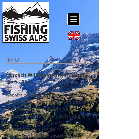
INFO
Herzlich Willkommen bei Fishing
Swiss Alps
Bereits als kleiner Junge habe ich mit
dem Fischen begonnen und bin seit
dem unheilbar mit dem Virus
infiziert. Geändert hat sich lediglich
die Technik und so fische ich seit
vielen Jahren ausschließlich mit der
Fliege. Am liebsten überliste ich