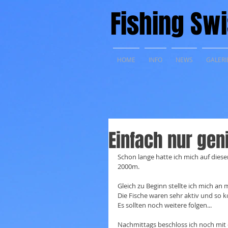
Fishing Swi
HOME
INFO
NEWS
GALERI
Einfach nur gen
Schon lange hatte ich mich auf diese
2000m.
Gleich zu Beginn stellte ich mich an
Die Fische waren sehr aktiv und so k
Es sollten noch weitere folgen...
Nachmittags beschloss ich noch mit 