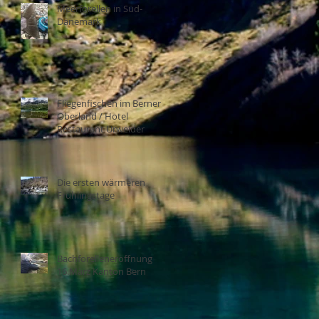
Meerforellen in Süd-
Dänemark
Fliegenfischen im Berner
Oberland / Hotel
Restaurant Urweider
Die ersten wärmeren
Frühlingstage
Bachforelleneröffnung
16.März Kanton Bern