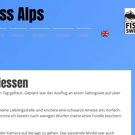
ss Alps
EN
VIDEOS
REPORTS
KONTAKT
LINKS
iessen
n Tag gefreut. Geplant war der Ausflug an einen Gebirgssee auf über 
 meine Lieblingsstelle und knotete eine schwarze Ameise ans Vorfach. 
onnte ich bereits nach wenigen Würfen meine erste Forelle keschern. 
der Kamera auf die Jagt zu gehen. Das passende Model war auch 