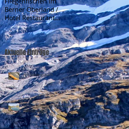
Fliegenfischen im
Berner Oberland /
Hotel Restaurant
Urweider
Aktuelle Einträge
Am Saiblingsbach
Alpines Fliegenfischen auf
Namaycush