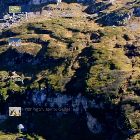
Traumtag am Gebirgsbach
Eisfischen am Engstlensee
Mit dem Kletterseil
Fishing Swiss Alps-Sedge