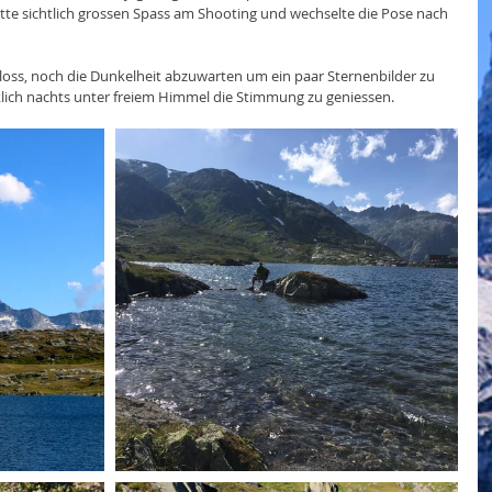
tte sichtlich grossen Spass am Shooting und wechselte die Pose nach 
hloss, noch die Dunkelheit abzuwarten um ein paar Sternenbilder zu 
cklich nachts unter freiem Himmel die Stimmung zu geniessen.