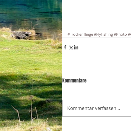
#Trockenfliege
#Flyfishing
#Photo
#
Kommentare
Kommentar verfassen...