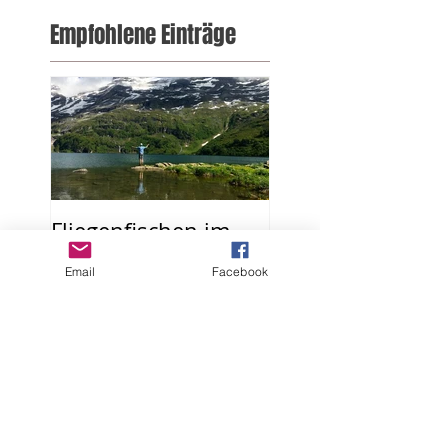
Empfohlene Einträge
Fliegenfischen im
Berner Oberland /
Email
Facebook
Hotel Restaurant
Urweider
Aktuelle Einträge