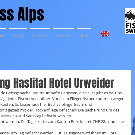
ss Alps
EN
VIDEOS
REPORTS
KONTAKT
LINKS
ng Haslital Hotel Urweider
de Gebirgsbäche und traumhafte Bergseen, dies alles gibt es bei uns 
chlägt jedes Fischerherz höher. Vor allem Fliegenfischer kommen wegen 
 Kosten. So lassen sich hier Bachsaiblinge, Bach- und 
s gezielt mit der Trockenfliege befischen! Die Bäche rund um das 
 Mitwoch und Samstag befischt werden.
scht werden. Die Tageskarte vom Kanton Bern kostet CHF 28.- und eine 
ässer am Tag befischt werden. Für Hausgäste wird ihnen im Hotel 