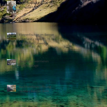
Meerforellen in Süd-
Dänemark
Fliegenfischen im Berner
Oberland / Hotel
Restaurant Urweider
Die ersten wärmeren
Frühlingstage
Bachforelleneröffnung
16.März Kanton Bern