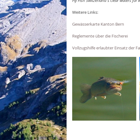
Fly Fish Switzerland's clear waters for
Weitere Links:
Gewässerkarte Kanton Bern
Reglemente über die Fischerei
Vollzugshilfe erlaubter Einsatz der 