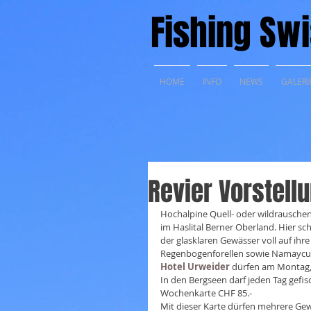
Fishing Swi
HOME
INFO
NEWS
GALERI
Revier Vorstellu
Hochalpine Quell- oder wildrauschen
im Haslital Berner Oberland. Hier s
der glasklaren Gewässer voll auf ihre
Regenbogenforellen sowie Namaycush'
Hotel Urweider
 dürfen am Montag,
In den Bergseen darf jeden Tag gefi
Wochenkarte CHF 85.-
Mit dieser Karte dürfen mehrere Gew