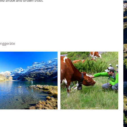
 wild brook and brown trout.
Fanggeräte