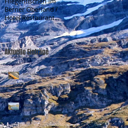
Fliegenfischen im
Berner Oberland /
Hotel Restaurant
Urweider
Aktuelle Einträge
Am Saiblingsbach
Alpines Fliegenfischen auf
Namaycush