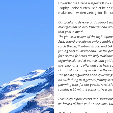
Urweider die Lizenz ausgestellt ink
Trophy Fische dürfen Sie hier keine e
makellosen wilden Gebirgsforellen u
Our goal is to develop and support sust
management of local fisheries and adv
that goal in mind. 
The gin-clear waters of the high-alpin
Switzerland provide an unforgettable ex
catch Brown, Rainbow, Brook, and Lake 
fishing beat in Switzerland. For the pr
for selected fisheries are only availab
organize all needed permits and guides
the region has to offer and can help y
Our hotel is centrally located in the B
The fishing regulations and governing a
no such thing as a general fishing lice
planning trips for our guests. A vehicle
roughly a 20 minute scenic drive from 
From high alpine creeks and sparklin
we have it all here in the Swiss alps. 