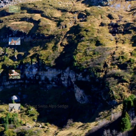
Traumtag am Gebirgsbach
Eisfischen am Engstlensee
Mit dem Kletterseil
Fishing Swiss Alps-Sedge