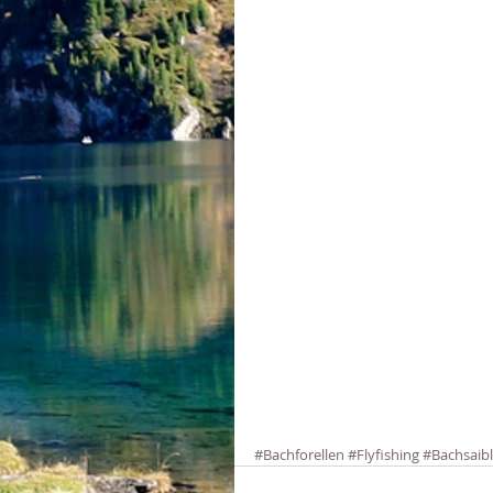
#Bachforellen
#Flyfishing
#Bachsaibl