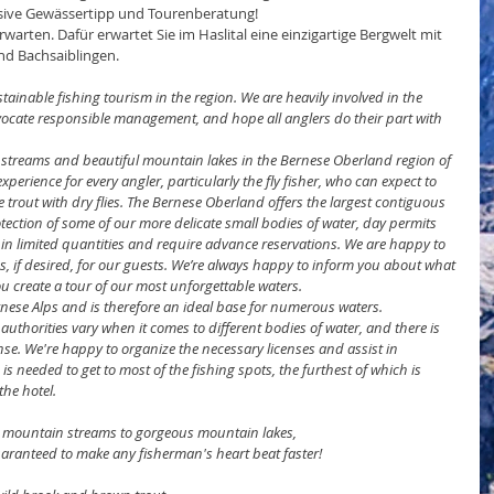
lusive Gewässertipp und Tourenberatung!
rwarten. Dafür erwartet Sie im Haslital eine einzigartige Bergwelt mit 
nd Bachsaiblingen.
ainable fishing tourism in the region. We are heavily involved in the 
ocate responsible management, and hope all anglers do their part with 
e streams and beautiful mountain lakes in the Bernese Oberland region of 
perience for every angler, particularly the fly fisher, who can expect to 
trout with dry flies. The Bernese Oberland offers the largest contiguous 
otection of some of our more delicate small bodies of water, day permits 
le in limited quantities and require advance reservations. We are happy to 
, if desired, for our guests. We’re always happy to inform you about what 
ou create a tour of our most unforgettable waters.
ernese Alps and is therefore an ideal base for numerous waters.
uthorities vary when it comes to different bodies of water, and there is 
nse. We're happy to organize the necessary licenses and assist in 
 is needed to get to most of the fishing spots, the furthest of which is 
the hotel.
g mountain streams to gorgeous mountain lakes,
Guaranteed to make any fisherman's heart beat faster!